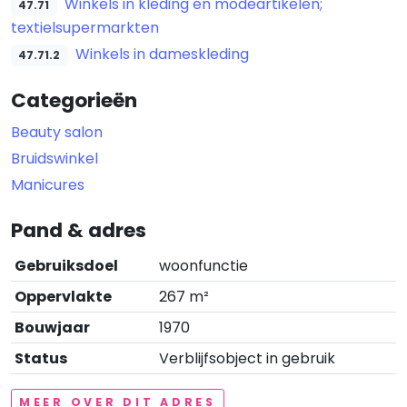
Winkels in kleding en modeartikelen;
47.71
textielsupermarkten
Winkels in dameskleding
47.71.2
Categorieën
Beauty salon
Bruidswinkel
Manicures
Pand & adres
Gebruiksdoel
woonfunctie
Oppervlakte
267 m²
Bouwjaar
1970
Status
Verblijfsobject in gebruik
MEER OVER DIT ADRES