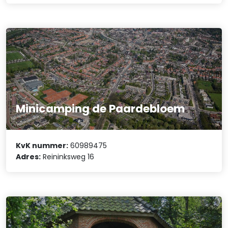
Minicamping de Paardebloem
KvK nummer:
60989475
Adres:
Reininksweg 16