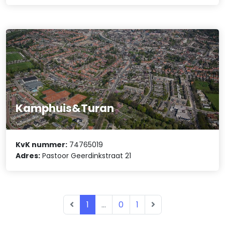
Kamphuis&Turan
KvK nummer:
74765019
Adres:
Pastoor Geerdinkstraat 21
1
...
0
1