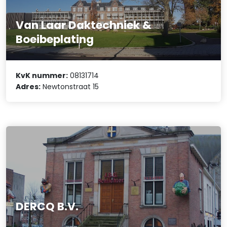
Van Laar Daktechniek &
Boeibeplating
KvK nummer:
08131714
Adres:
Newtonstraat 15
DERCQ B.V.