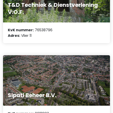
T&D Techniek & Dienstverlening
V.O.F.
KvK nummer:
76538796
Adres:
Vlier 11
Sipati Beheer B.V.