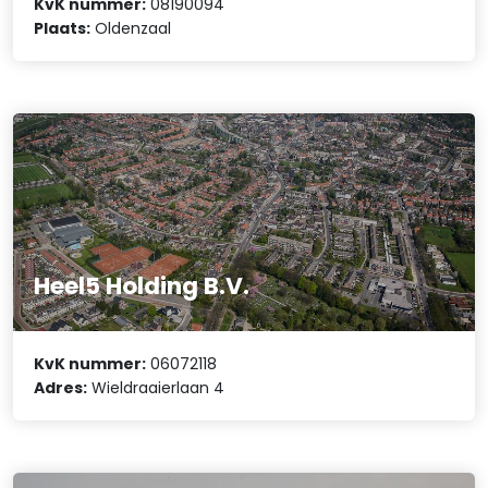
KvK nummer:
08190094
Plaats:
Oldenzaal
Heel5 Holding B.V.
KvK nummer:
06072118
Adres:
Wieldraaierlaan 4