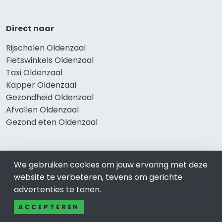
Direct naar
Rijscholen Oldenzaal
Fietswinkels Oldenzaal
Taxi Oldenzaal
Kapper Oldenzaal
Gezondheid Oldenzaal
Afvallen Oldenzaal
Gezond eten Oldenzaal
Bekend in Oldenzaal
We gebruiken cookies om jouw ervaring met deze
website te verbeteren, tevens om gerichte
Restaurants Oldenzaal
advertenties te tonen.
Catering Oldenzaal
ACCEPTEREN
Schoonheidssalon Oldenzaal
Tandartspraktijken Oldenzaal