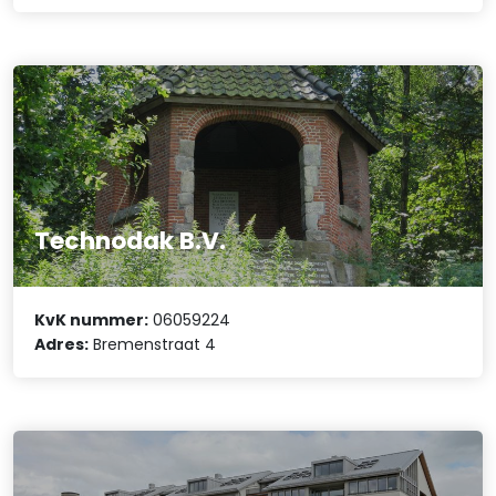
Technodak B.V.
KvK nummer:
06059224
Adres:
Bremenstraat 4