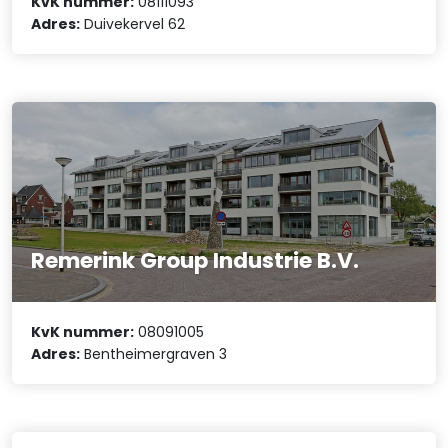
KvK nummer:
08111093
Adres:
Duivekervel 62
Remerink Group Industrie B.V.
KvK nummer:
08091005
Adres:
Bentheimergraven 3