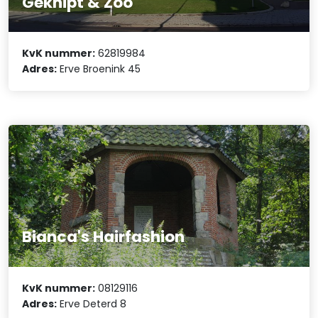
Geknipt & Zoo
KvK nummer:
62819984
Adres:
Erve Broenink 45
Bianca's Hairfashion
KvK nummer:
08129116
Adres:
Erve Deterd 8