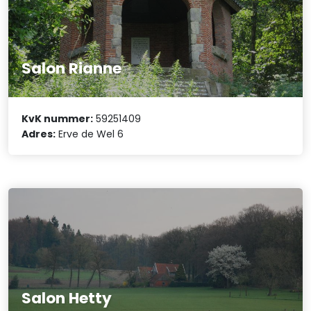
Salon Rianne
KvK nummer:
59251409
Adres:
Erve de Wel 6
Salon Hetty