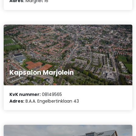
Adres:
Margriet 16
Kapsalon Marjolein
KvK nummer:
08149565
Adres:
B.A.A. Engelbertinklaan 43