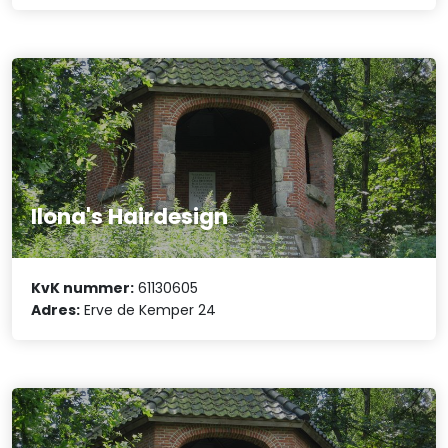
Ilona's Hairdesign
KvK nummer:
61130605
Adres:
Erve de Kemper 24