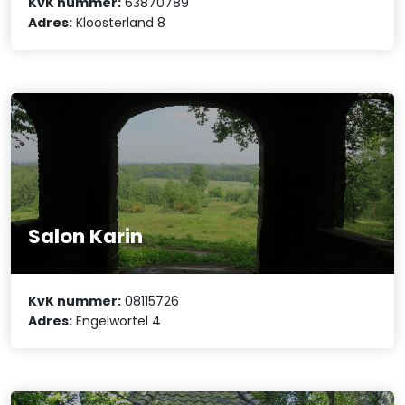
KvK nummer:
63870789
Adres:
Kloosterland 8
Salon Karin
KvK nummer:
08115726
Adres:
Engelwortel 4