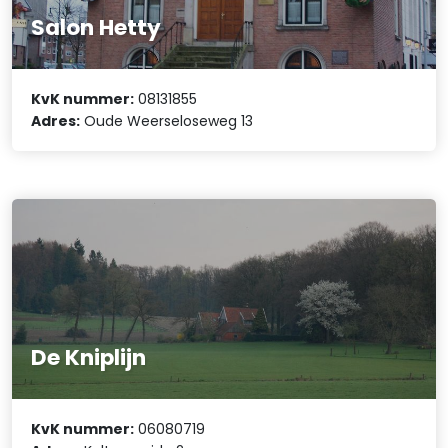
Salon Hetty
KvK nummer:
08131855
Adres:
Oude Weerseloseweg 13
De Kniplijn
KvK nummer:
06080719