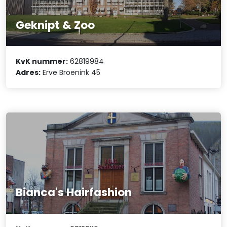
Geknipt & Zoo
KvK nummer:
62819984
Adres:
Erve Broenink 45
Bianca's Hairfashion