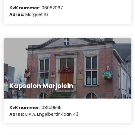
KvK nummer:
06082067
Adres:
Margriet 16
Kapsalon Marjolein
KvK nummer:
08149565
Adres:
B.A.A. Engelbertinklaan 43