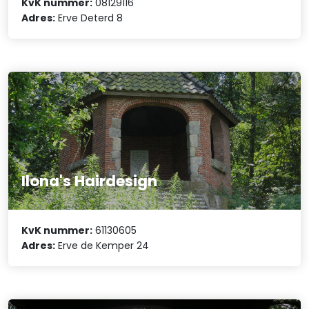
KvK nummer:
08129116
Adres:
Erve Deterd 8
Ilona's Hairdesign
KvK nummer:
61130605
Adres:
Erve de Kemper 24