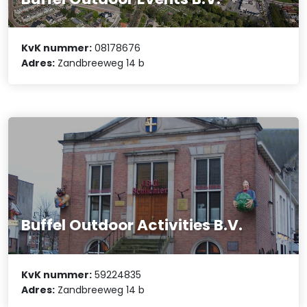
KvK nummer:
08178676
Adres:
Zandbreeweg 14 b
Buffel Outdoor Activities B.V.
KvK nummer:
59224835
Adres:
Zandbreeweg 14 b