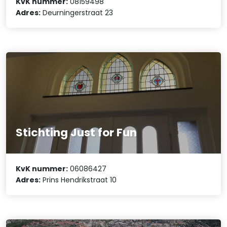
KvK nummer:
08159498
Adres:
Deurningerstraat 23
Stichting Just for Fun
KvK nummer:
06086427
Adres:
Prins Hendrikstraat 10