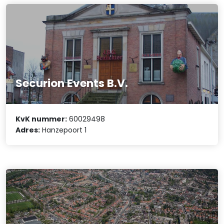
Securion Events B.V.
KvK nummer:
60029498
Adres:
Hanzepoort 1