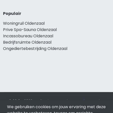
Populair
Woningruil Oldenzaal
Prive Spa-Sauna Oldenzaal
Incassobureau Oldenzaal
Bedrijfsruimte Oldenzaal
Ongediertebestrijding Oldenzaal
© 2019 - 2026 Realisatie en SEO door
SEO-bureau
Lion
Internet. Betaal alleen voor bewezen resultaten?
SEO
We gebruiken cookies om jouw ervaring met deze
optimalisatie No Cure No Pay
.
Oldenzaal
is onderdeel van