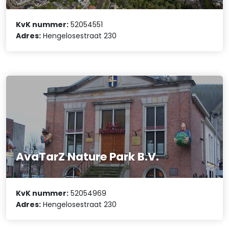
KvK nummer:
52054551
Adres:
Hengelosestraat 230
AvaTarZ Nature Park B.V.
KvK nummer:
52054969
Adres:
Hengelosestraat 230