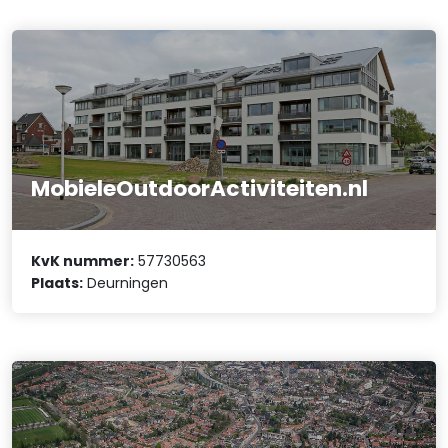
MobieleOutdoorActiviteiten.nl
KvK nummer:
57730563
Plaats:
Deurningen