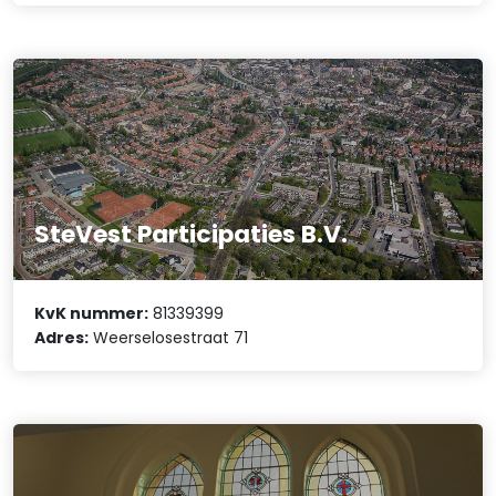
SteVest Participaties B.V.
KvK nummer:
81339399
Adres:
Weerselosestraat 71