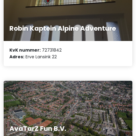
Robin Kaptein Alpine Adventure
KvK nummer:
72731842
Adres:
Erve Lansink 22
AvaTarZ Fun B.V.