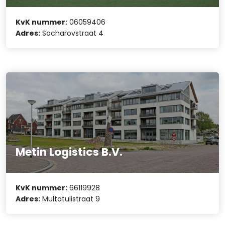
KvK nummer:
06059406
Adres:
Sacharovstraat 4
Metin Logistics B.V.
KvK nummer:
66119928
Adres:
Multatulistraat 9