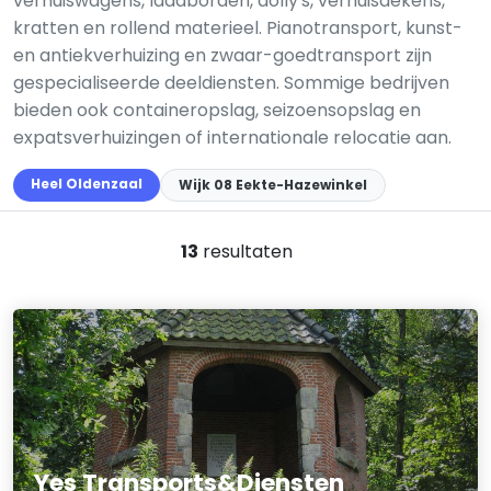
verhuiswagens, laadborden, dolly's, verhuisdekens,
kratten en rollend materieel. Pianotransport, kunst-
en antiekverhuizing en zwaar-goedtransport zijn
gespecialiseerde deeldiensten. Sommige bedrijven
bieden ook containeropslag, seizoensopslag en
expatsverhuizingen of internationale relocatie aan.
Heel Oldenzaal
Wijk 08 Eekte-Hazewinkel
13
resultaten
Yes Transports&Diensten