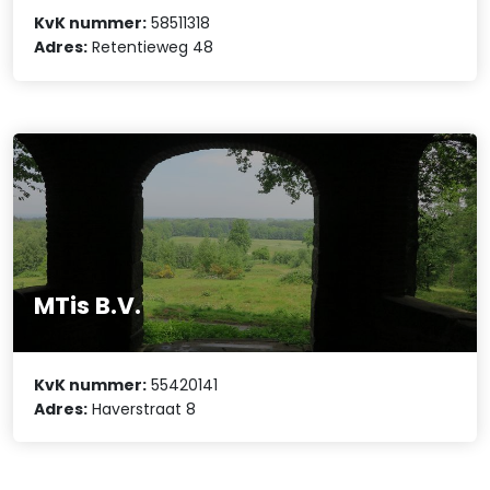
KvK nummer:
58511318
Adres:
Retentieweg 48
MTis B.V.
KvK nummer:
55420141
Adres:
Haverstraat 8