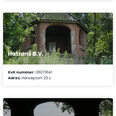
Hatrans B.V.
KvK nummer:
06079141
Adres:
Hanzepoort 23 c