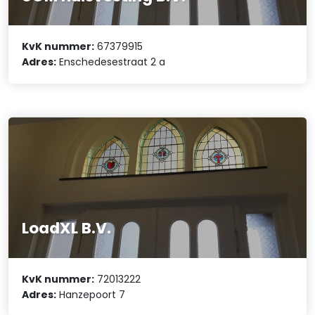
KvK nummer:
67379915
Adres:
Enschedesestraat 2 a
LoadXL B.V.
KvK nummer:
72013222
Adres:
Hanzepoort 7