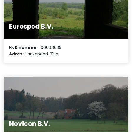
Eurosped B.V.
KvK nummer:
06068035
Adres:
Hanzepoort 23 a
Novicon B.V.