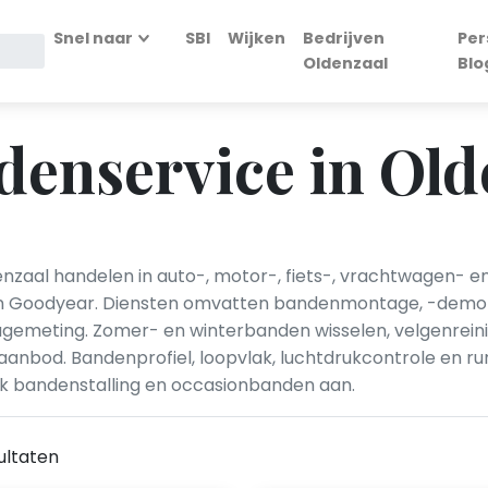
Snel naar
SBI
Wijken
Bedrijven
Per
Oldenzaal
Blo
enservice in Old
nzaal handelen in auto-, motor-, fiets-, vrachtwagen-
lli en Goodyear. Diensten omvatten bandenmontage, -demo
tagemeting. Zomer- en winterbanden wisselen, velgenreinig
 aanbod. Bandenprofiel, loopvlak, luchtdrukcontrole en r
ok bandenstalling en occasionbanden aan.
ultaten