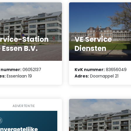
rvice-Station
VE Service
 Essen B.V.
Diensten
 nummer:
06052137
KvK nummer:
83656049
es:
Essenlaan 19
Adres:
Doornappel 21
ADVERTENTIE