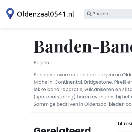
Zoek
op
bedrijfsnaam
of
Banden-Band
KvK
nummer
Pagina 1
Bandenservice en bandenbedrijven in Olde
Michelin, Continental, Bridgestone, Pire
lekke band reparatie, vulcaniseren en slij
(sporenafstelling) horen eveneens bij het
Sommige bedrijven in Oldenzaal bieden o
14
res
Gerelateerd