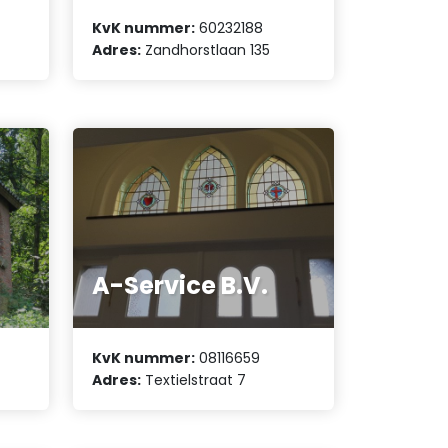
KvK nummer:
60232188
Adres:
Zandhorstlaan 135
A-Service B.V.
KvK nummer:
08116659
Adres:
Textielstraat 7