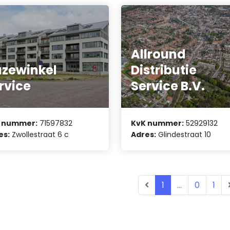
Allround
zewinkel
Distributie
rvice
Service B.V.
 nummer:
71597832
KvK nummer:
52929132
es:
Zwollestraat 6 c
Adres:
Glindestraat 10
1
...
0
1