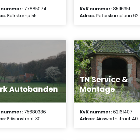
 nummer:
77885074
KvK nummer:
85116351
es:
Bolkskamp 55
Adres:
Peterskamplaan 62
TN Service &
rk Autobanden
Montage
 nummer:
75680386
KvK nummer:
62161407
es:
Edisonstraat 30
Adres:
Ainsworthstraat 40