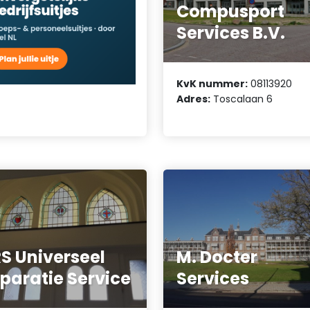
Compusport
Services B.V.
KvK nummer:
08113920
Adres:
Toscalaan 6
S Universeel
M. Docter
paratie Service
Services