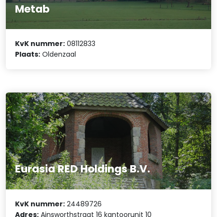
Metab
KvK nummer:
08112833
Plaats:
Oldenzaal
Eurasia RED Holdings B.V.
KvK nummer:
24489726
Adres:
Ainsworthstraat 16 kantoorunit 10