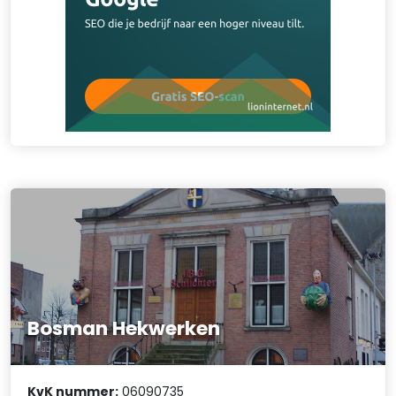
Bosman Hekwerken
KvK nummer:
06090735