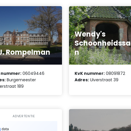
Wendy's
Schoonheidssa
J. Rompelman
n
 nummer:
06049446
KvK nummer:
08091872
es:
Burgemeester
Adres:
Uiverstraat 39
erstraat 189
ADVERTENTIE