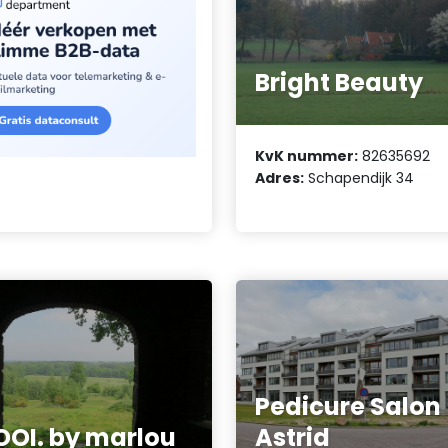
Bright Beauty
KvK nummer:
82635692
Adres:
Schapendijk 34
Pedicure Salon
OI. by marlou
Astrid