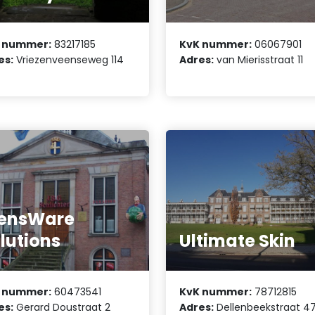
 nummer:
83217185
KvK nummer:
06067901
es:
Vriezenveenseweg 114
Adres:
van Mierisstraat 11
ensWare
lutions
Ultimate Skin
 nummer:
60473541
KvK nummer:
78712815
es:
Gerard Doustraat 2
Adres:
Dellenbeekstraat 4