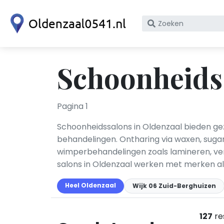
Zoek
op
bedrijfsnaam
of
Schoonheidss
KvK
nummer
Pagina 1
Schoonheidssalons in Oldenzaal bieden gez
behandelingen. Ontharing via waxen, sugar
wimperbehandelingen zoals lamineren, ver
salons in Oldenzaal werken met merken al
Heel Oldenzaal
Wijk 06 Zuid-Berghuizen
127
re