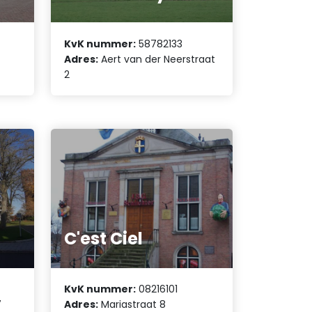
KvK nummer:
58782133
Adres:
Aert van der Neerstraat
2
C'est Ciel
KvK nummer:
08216101
7
Adres:
Mariastraat 8