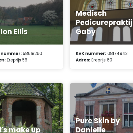
Medisch
Pedicurepraktij
lon Ellis
Gaby
 nummer:
58618260
KvK nummer:
08174943
es:
Ereprijs 56
Adres:
Ereprijs 60
Pure Skin by
t's make up
Danielle