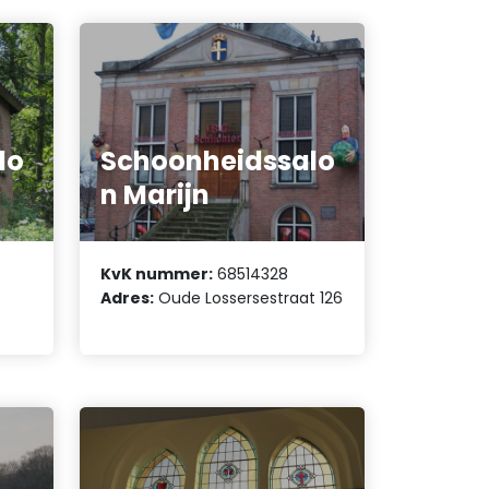
lo
Schoonheidssalo
n Marijn
KvK nummer:
68514328
Adres:
Oude Lossersestraat 126