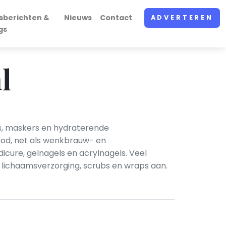
sberichten &
Nieuws
Contact
ADVERTEREN
gs
l
gs, maskers en hydraterende
bod, net als wenkbrauw- en
cure, gelnagels en acrylnagels. Veel
 lichaamsverzorging, scrubs en wraps aan.