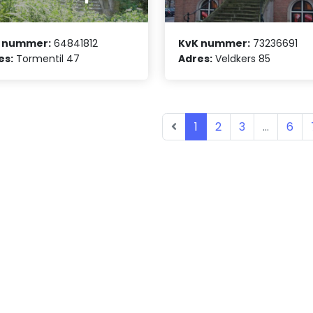
 nummer:
64841812
KvK nummer:
73236691
es:
Tormentil 47
Adres:
Veldkers 85
1
2
3
...
6