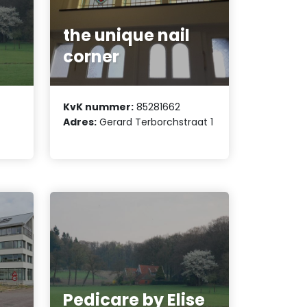
the unique nail
corner
KvK nummer:
85281662
Adres:
Gerard Terborchstraat 1
Pedicare by Elise