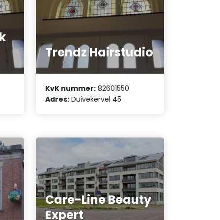
k
Trendz Hairstudio
KvK nummer:
82601550
Adres:
Duivekervel 45
Care-Line Beauty
Expert