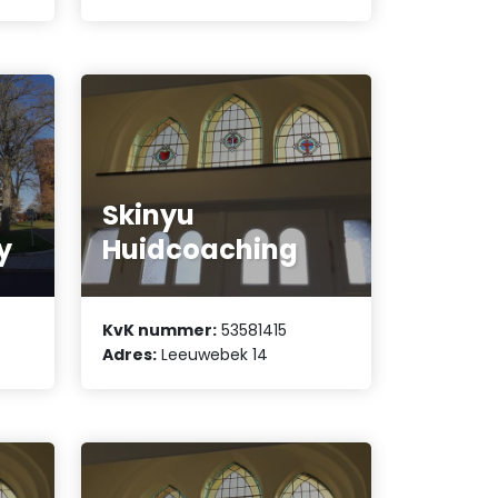
Skinyu
y
Huidcoaching
KvK nummer:
53581415
Adres:
Leeuwebek 14