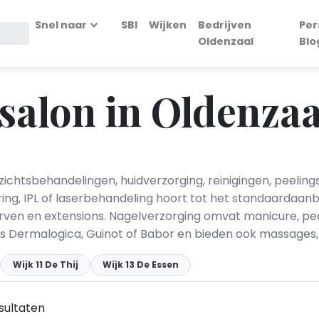
Snel naar
SBI
Wijken
Bedrijven
Per
Oldenzaal
Blo
alon in Oldenzaa
ichtsbehandelingen, huidverzorging, reinigingen, peelin
ing, IPL of laserbehandeling hoort tot het standaardaan
ven en extensions. Nagelverzorging omvat manicure, pedi
s Dermalogica, Guinot of Babor en bieden ook massages,
Wijk 11 De Thij
Wijk 13 De Essen
sultaten