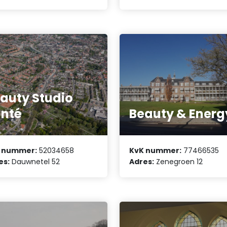
auty Studio
nté
Beauty & Energ
 nummer:
52034658
KvK nummer:
77466535
es:
Dauwnetel 52
Adres:
Zenegroen 12