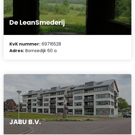
De LeanSmederij
KvK nummer:
69716528
Adres:
Bornsedijk 60 a
JABU B.V.