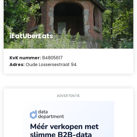
iEatUberEats
KvK nummer:
84805617
Adres:
Oude Lossersestraat 94
ADVERTENTIE