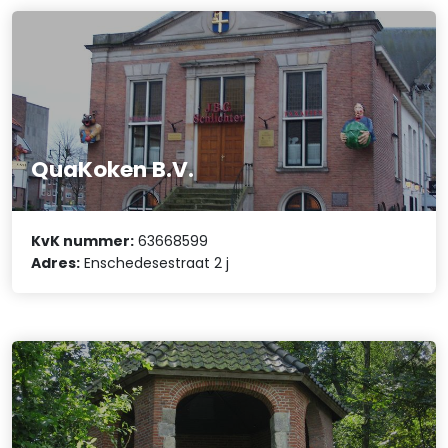
QuaKoken B.V.
KvK nummer:
63668599
Adres:
Enschedesestraat 2 j