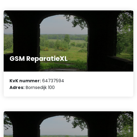
GSM ReparatieXL
KvK nummer:
64737594
Adres:
Bornsedijk 100