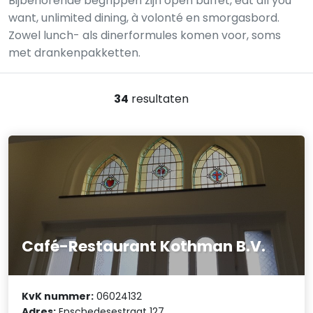
Bijbehorende begrippen zijn open buffet, eat all you
want, unlimited dining, à volonté en smorgasbord.
Zowel lunch- als dinerformules komen voor, soms
met drankenpakketten.
34
resultaten
Café-Restaurant Kothman B.V.
KvK nummer:
06024132
Adres:
Enschedesestraat 127