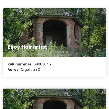
Eljoy Hairartist
KvK nummer:
69003645
Adres:
Orgellaan 3