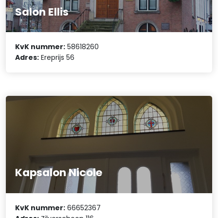
Salon Ellis
KvK nummer:
58618260
Adres:
Ereprijs 56
Kapsalon Nicole
KvK nummer:
66652367