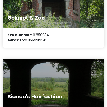
Geknipt & Zoo
KvK nummer:
62819984
Adres:
Erve Broenink 45
Bianca's Hairfashion