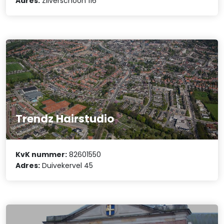
Adres:
Zilverschoon 116
Trendz Hairstudio
KvK nummer:
82601550
Adres:
Duivekervel 45