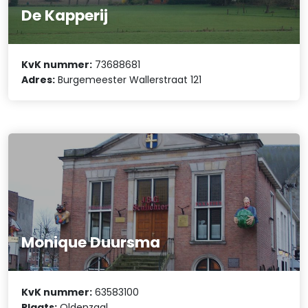
De Kapperij
KvK nummer:
73688681
Adres:
Burgemeester Wallerstraat 121
Monique Duursma
KvK nummer:
63583100
Plaats:
Oldenzaal