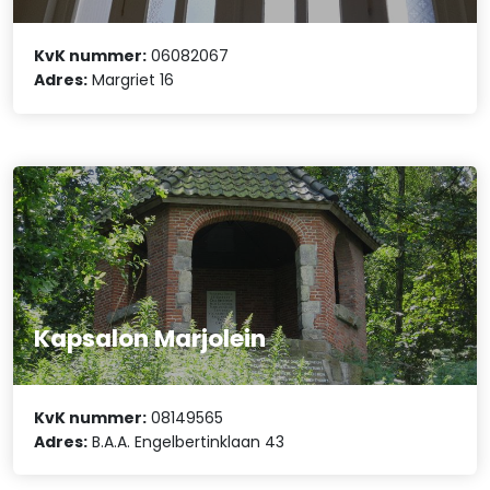
KvK nummer:
06082067
Adres:
Margriet 16
Kapsalon Marjolein
KvK nummer:
08149565
Adres:
B.A.A. Engelbertinklaan 43