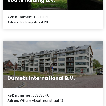
RooMi Holding B.V.
KvK nummer:
85558184
Adres:
Lodewijkstraat 128
Dumets International B.V.
KvK nummer:
55858740
Adres:
Willem Vleertmanstraat 13