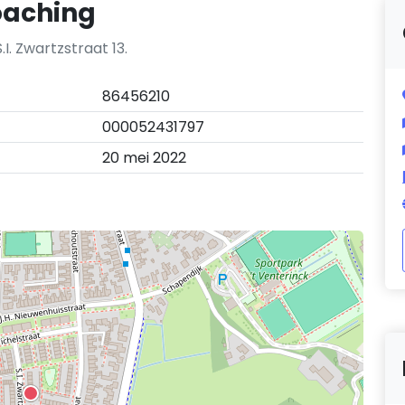
oaching
I. Zwartzstraat 13.
86456210
000052431797
20 mei 2022