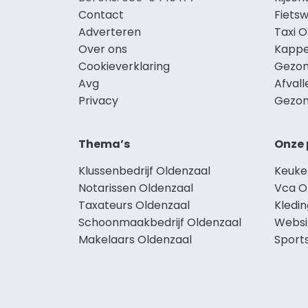
Contact
Fietsw
Adverteren
Taxi O
Over ons
Kappe
Cookieverklaring
Gezon
Avg
Afvall
Privacy
Gezon
Thema’s
Onze 
Klussenbedrijf Oldenzaal
Keuke
Notarissen Oldenzaal
Vca O
Taxateurs Oldenzaal
Kledi
Schoonmaakbedrijf Oldenzaal
Websi
Makelaars Oldenzaal
Sport