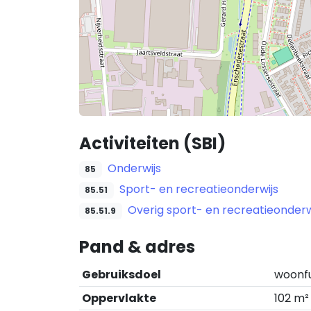
Activiteiten (SBI)
Onderwijs
85
Sport- en recreatieonderwijs
85.51
Overig sport- en recreatieonderw
85.51.9
Pand & adres
Gebruiksdoel
woonf
Oppervlakte
102 m²