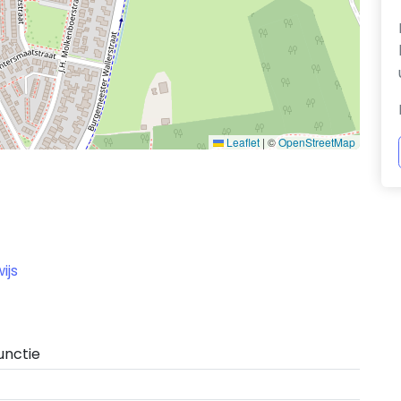
Leaflet
|
©
OpenStreetMap
ijs
unctie