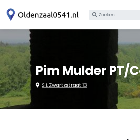
Zoek
op
bedrijfsnaam
of
KvK
nummer
Pim Mulder PT/
S.I. Zwartzstraat 13