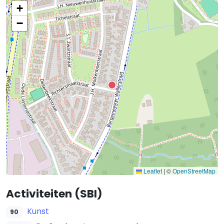
+
−
Leaflet
|
©
OpenStreetMap
Activiteiten (SBI)
Kunst
90