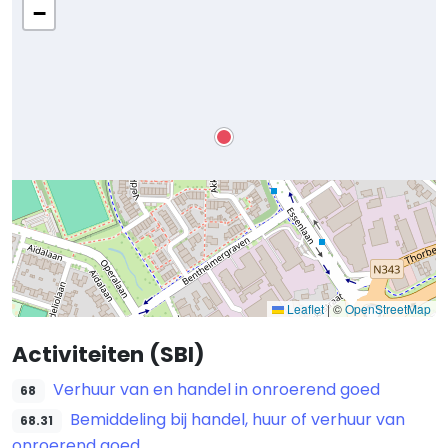
−
Leaflet
|
©
OpenStreetMap
Activiteiten (SBI)
Verhuur van en handel in onroerend goed
68
Bemiddeling bij handel, huur of verhuur van
68.31
onroerend goed