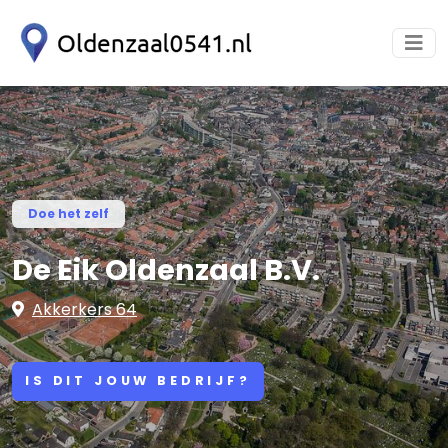
Doe het zelf
De Eik Oldenzaal B.V.
Akkerkers 64
IS DIT JOUW BEDRIJF?