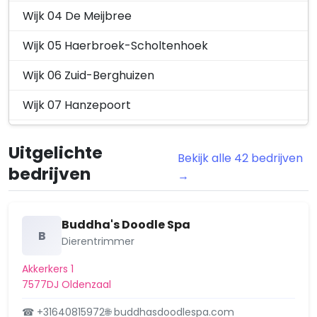
Wijk 04 De Meijbree
Wijk 05 Haerbroek-Scholtenhoek
Wijk 06 Zuid-Berghuizen
Wijk 07 Hanzepoort
Wijk 08 Eekte-Hazewinkel
Uitgelichte
Bekijk alle 42 bedrijven
Wijk 09 Jufferbeek
bedrijven
→
Wijk 10 Het Hulsbeek
Wijk 11 De Thij
Buddha's Doodle Spa
B
Dierentrimmer
Wijk 12 De Graven Es
Akkerkers 1
Wijk 13 De Essen
7577DJ Oldenzaal
Wijk 14 Bekspring
☎ +31640815972
🌐 buddhasdoodlespa.com