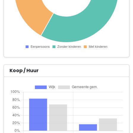
Zoeken Vinden Kopen B.V.
Zandbreeweg 10 a BE2
Business Service Centre
Zandbreeweg 12 a BE7
ByMiesje
Vlier 24
DP Beheer B.V.
Bentheimergraven 5
Koop / Huur
Robbertol Holding B.V.
Engelwortel 36
Rugby Reuvers
Zevenblad 15
TICON Change Management B.V.
Weerselosestraat 9