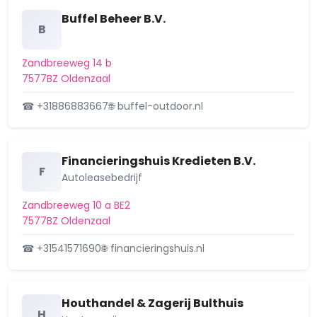
Buffel Beheer B.V.
B
Zandbreeweg 14 b
7577BZ Oldenzaal
☎ +31886883667
🌐 buffel-outdoor.nl
Financieringshuis Kredieten B.V.
F
Autoleasebedrijf
Zandbreeweg 10 a BE2
7577BZ Oldenzaal
☎ +31541571690
🌐 financieringshuis.nl
Houthandel & Zagerij Bulthuis
H