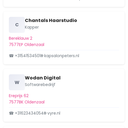
Chantals Haarstudio
C
Kapper
Bereklauw 2
7577EP Oldenzaal
☎ +31541534501
🌐 kapsalonpeters.nl
Wodan Digital
W
Softwarebedrijf
Ereprijs 62
7577BK Oldenzaal
☎ +31623434054
🌐 vyre.nl