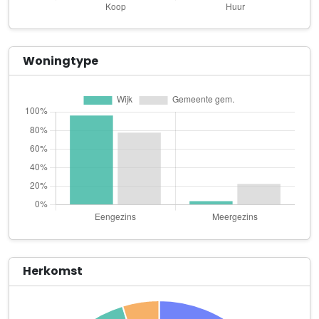
Vishandel A.J. Ziegerink V.O.F.
Hoge Esweg 52
Arena Woodworks
Woningtype
Thorbeckestraat 84 e
Barelds Zorg
Ereprijs 62
DC Assist
Veldkers 58
De Thorbecke B.V.
Essenlaan 17
Jemas B.V.
Veldkers 75
Herkomst
KM Klussenbedrijf
Geelster 70