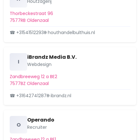
Houtzagerij
Thorbeckestraat 96
7577RB Oldenzaal
☎ +31541512293
🌐 houthandelbulthuis.nl
iBrandz Media B.V.
I
Webdesign
Zandbreeweg 12 a BE2
7577BZ Oldenzaal
☎ +31642741287
🌐 ibrandz.nl
Operando
O
Recruiter
Zandbreeweg 12 a BE1