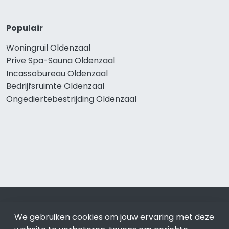
Populair
Woningruil Oldenzaal
Prive Spa-Sauna Oldenzaal
Incassobureau Oldenzaal
Bedrijfsruimte Oldenzaal
Ongediertebestrijding Oldenzaal
© 2019 - 2026 Realisatie en SEO door
SEO-bureau
Lion
We gebruiken cookies om jouw ervaring met deze
Internet. Betaal alleen voor bewezen resultaten?
SEO
optimalisatie No Cure No Pay
.
Oldenzaal
is onderdeel van