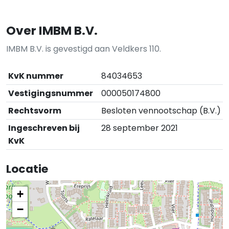
Over IMBM B.V.
IMBM B.V. is gevestigd aan Veldkers 110.
KvK nummer
84034653
Vestigingsnummer
000050174800
Rechtsvorm
Besloten vennootschap (B.V.)
Ingeschreven bij
28 september 2021
KvK
Locatie
+
−