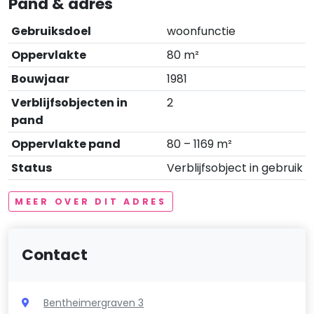
Pand & adres
Gebruiksdoel
woonfunctie
Oppervlakte
80 m²
Bouwjaar
1981
Verblijfsobjecten in
2
pand
Oppervlakte pand
80 – 1169 m²
Status
Verblijfsobject in gebruik
MEER OVER DIT ADRES
Contact
Bentheimergraven 3