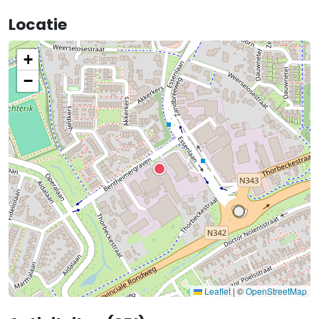
Locatie
+
−
Leaflet
|
©
OpenStreetMap