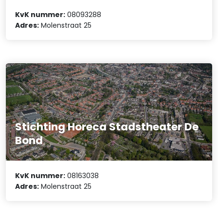
KvK nummer:
08093288
Adres:
Molenstraat 25
Stichting Horeca Stadstheater De
Bond
KvK nummer:
08163038
Adres:
Molenstraat 25