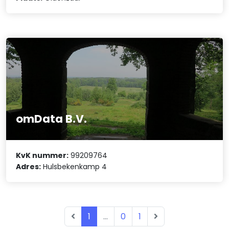
omData B.V.
KvK nummer:
99209764
Adres:
Hulsbekenkamp 4
1
...
0
1